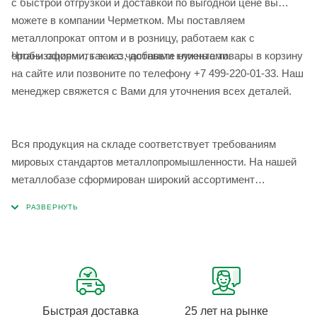
с быстрой отгрузкой и доставкой по выгодной цене вы
можете в компании Черметком. Мы поставляем
металлопрокат оптом и в розницу, работаем как с
Чтобы оформить заказ, добавьте нужные товары в корзину
организациями, так и с частными клиентами.
на сайте или позвоните по телефону +7 499-220-01-33. Наш
менеджер свяжется с Вами для уточнения всех деталей.
Вся продукция на складе соответствует требованиям
мировых стандартов металлопромышленности. На нашей
металлобазе сформирован широкий ассортимент
металлопроката, который позволяет учесть любые
запросы по типу, назначению, размерам и техническим
параметрам.
Быстрая доставка
25 лет на рынке