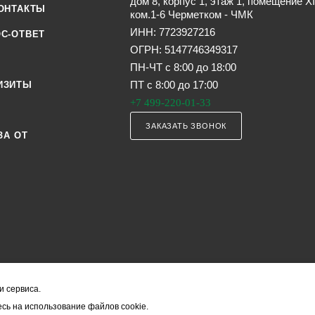
дом 8, корпус 1, этаж 1, помещение XI
ОНТАКТЫ
ком.1-6 Черметком - ЧМК
ИНН: 7723927216
С-ОТВЕТ
ОГРН: 5147746349317
ПН-ЧТ с 8:00 до 18:00
ПТ с 8:00 до 17:00
ИЗИТЫ
+7 499-220-01-33
ЗАКАЗАТЬ ЗВОНОК
ЗА ОТ
и сервиса.
я офертой (в соответствии со ст. 435 ГК РФ). Они могут изменяться в з
сь на использование файлов cookie.