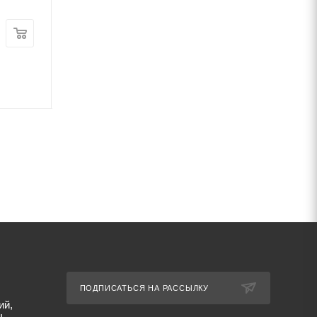
В наличии
Цена:
31 330
руб.
/ш
Цена:
7 150
руб.
/шт
Артикул: 10497
Артикул: 26696
ПОДПИСАТЬСЯ НА РАССЫЛКУ
ий,