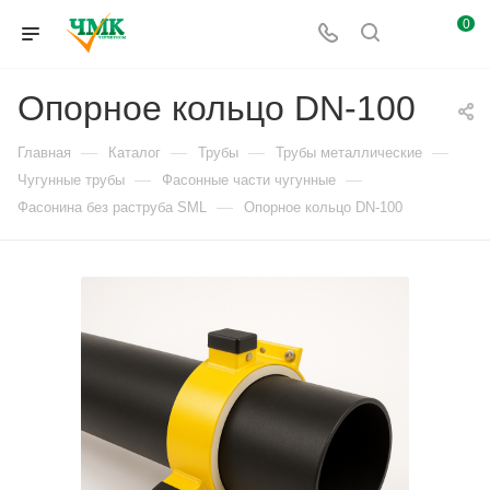
0
Опорное кольцо DN-100
—
—
—
—
Главная
Каталог
Трубы
Трубы металлические
—
—
Чугунные трубы
Фасонные части чугунные
—
Фасонина без раструба SML
Опорное кольцо DN-100