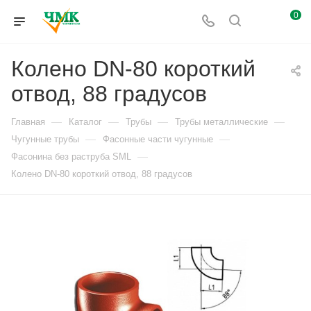
0
Колено DN-80 короткий
отвод, 88 градусов
—
—
—
—
Главная
Каталог
Трубы
Трубы металлические
—
—
Чугунные трубы
Фасонные части чугунные
—
Фасонина без раструба SML
Колено DN-80 короткий отвод, 88 градусов