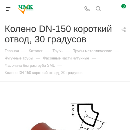
0
Колено DN-150 короткий
отвод, 30 градусов
—
—
—
—
Главная
Каталог
Трубы
Трубы металлические
—
—
Чугунные трубы
Фасонные части чугунные
—
Фасонина без раструба SML
Колено DN-150 короткий отвод, 30 градусов