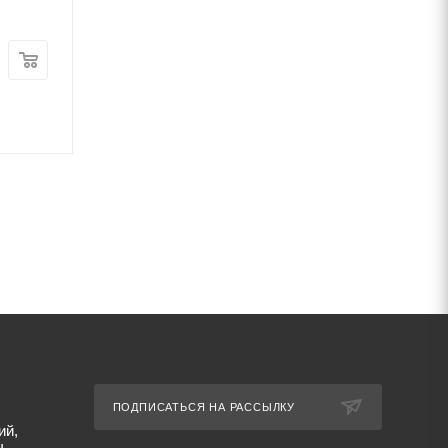
Цена:
Цена:
7 620
руб.
/шт
1 890
руб.
/шт
Артикул: 1761
Артикул: 26637
ПОДПИСАТЬСЯ НА РАССЫЛКУ
ий,