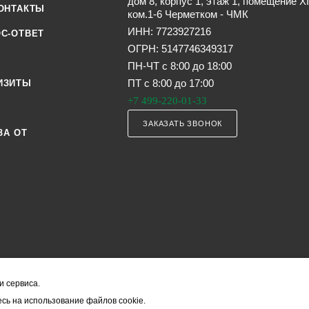
дом 8, корпус 1, этаж 1, помещение XI
ОНТАКТЫ
ком.1-6 Черметком - ЧМК
ИНН: 7723927216
С-ОТВЕТ
ОГРН: 5147746349317
ПН-ЧТ с 8:00 до 18:00
ПТ с 8:00 до 17:00
ИЗИТЫ
+7 499-220-01-33
ЗАКАЗАТЬ ЗВОНОК
ЗА ОТ
и сервиса.
я офертой (в соответствии со ст. 435 ГК РФ). Они могут изменяться в з
сь на использование файлов cookie.