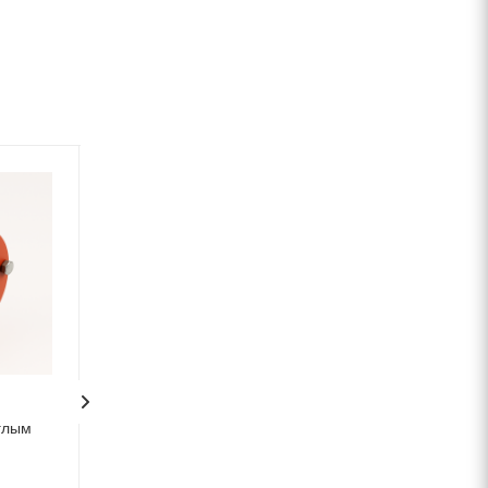
углым
Хомут GRIP E W2 DN-50
Тройник DN-80х5
градусов
В наличии
В наличии