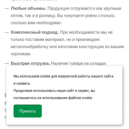
Любые объемы.
Продукция отгружается как крупным
оптом, так и в розницу. Вы покупаете ровно столько,
сколько вам необходимо.
Комплексный подход.
При необходимости мы не
только поставим материал, но и произведем
металлообработку или изготовим конструкции по вашим
чертежам.
Быстрая отгрузка.
Наличие товара на складах
гарантирует оперативную доставку по Москве,
Мы используем cookie для корректной работы нашего сайта
Московской области и в другие регионы РФ.
и сервиса.
Продолжая использовать наши сайт и сервис, вы
Если вам требуется помощь с выбором или точным
соглашаетесь на использование файлов cookie.
расчетом объема партии, оставьте заявку — наши
специалисты бесплатно проконсультируют вас и подберут
Принять
оптимальное решение под ваши задачи.