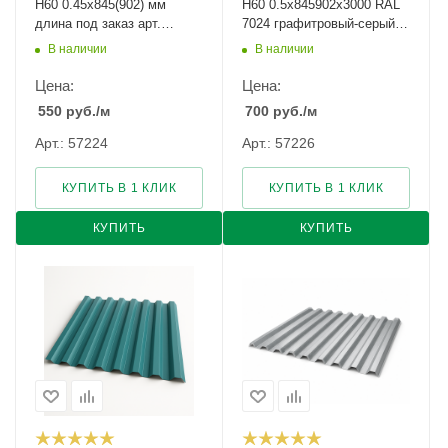
Н60 0.45х845(902) мм
Н60 0.5х845902x3000 RAL
длина под заказ арт.
7024 графитровый-серый
1136885
Уценка арт.1266211
В наличии
В наличии
Цена:
Цена:
550
руб.
/м
700
руб.
/м
Арт.: 57224
Арт.: 57226
КУПИТЬ В 1 КЛИК
КУПИТЬ В 1 КЛИК
КУПИТЬ
КУПИТЬ