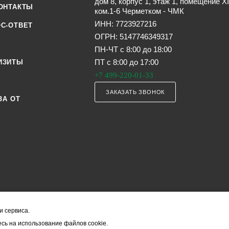
дом 8, корпус 1, этаж 1, помещение XI
ОНТАКТЫ
ком.1-6 Черметком - ЧМК
ИНН: 7723927216
С-ОТВЕТ
ОГРН: 5147746349317
ПН-ЧТ с 8:00 до 18:00
ПТ с 8:00 до 17:00
ИЗИТЫ
+7 499-220-01-33
ЗАКАЗАТЬ ЗВОНОК
ЗА ОТ
и сервиса.
я офертой (в соответствии со ст. 435 ГК РФ). Они могут изменяться в з
сь на использование файлов cookie.