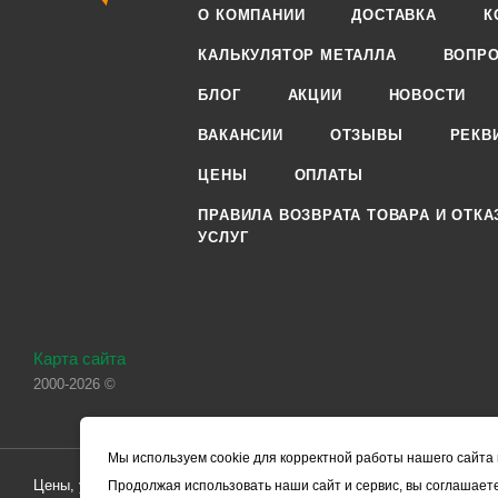
О КОМПАНИИ
ДОСТАВКА
К
КАЛЬКУЛЯТОР МЕТАЛЛА
ВОПРО
БЛОГ
АКЦИИ
НОВОСТИ
ВАКАНСИИ
ОТЗЫВЫ
РЕКВ
ЦЕНЫ
ОПЛАТЫ
ПРАВИЛА ВОЗВРАТА ТОВАРА И ОТКА
УСЛУГ
Карта сайта
2000-2026 ©
Мы используем cookie для корректной работы нашего сайта 
Цены, указанные на сайте, носят справочный характер и не являютс
Продолжая использовать наши сайт и сервис, вы соглашаете