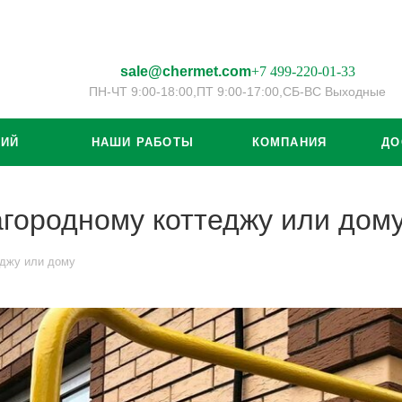
sale@chermet.com
+7 499-220-01-33
ПН-ЧТ 9:00-18:00,
ПТ 9:00-17:00,
СБ-ВС Выходные
ЦИЙ
НАШИ РАБОТЫ
КОМПАНИЯ
ДО
агородному коттеджу или дом
еджу или дому