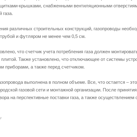
итками-крышками, снабженными вентиляционными отверстиями
 газа.
ения различных строительных конструкций, газопроводы необх
трубой и футляром не менее чем 0,5 см.
влено, что счетчик учета потребления газа должен монтироват
й плитой. Также установлено, что отключающее от системы уст
и приборами, а также перед счетчиком.
газопровода выполнена в полном объеме. Все, что остается – э
ородской газовой сети и монтажной организации. После приняти
вора на перспективные поставки газа, а также осуществлением 
У