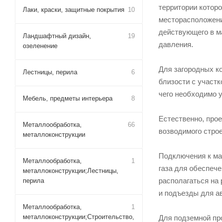
территории котор
Лаки, краски, защитные покрытия
10
месторасположени
действующего в ма
Ландшафтный дизайн,
19
давления.
озеленение
Для загородных ко
Лестницы, перила
6
близости с участ
чего необходимо 
Мебель, предметы интерьера
8
Естественно, про
Металлообработка,
66
возводимого строе
металлоконструкции
Подключения к ма
Металлообработка,
1
газа для обеспече
металлоконструкции;Лестницы,
располагаться на 
перила
и подъезды для а
Металлообработка,
1
металлоконструкции;Строительство,
Для подземной пр