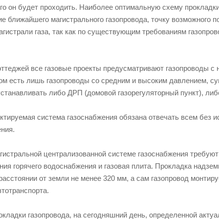
ого он будет проходить. Наиболее оптимальную схему прокладк
е ближайшего магистрального газопровода, точку возможного п
гистрали газа, так как по существующим требованиям газопрово
ттеджей все газовые проекты предусматривают газопроводы с н
ком есть лишь газопроводы со средним и высоким давлением, с
устанавливать либо ДРП (домовой газорегуляторный пункт), ли
ектируемая система газоснабжения обязана отвечать всем без 
ния.
гистральной централизованной системе газоснабжения требуют
ния горячего водоснабжения и газовая плита. Прокладка надзе
расстоянии от земли не менее 320 мм, а сам газопровод монтир
втотранспорта.
окладки газопровода, на сегодняшний день, определенной акт