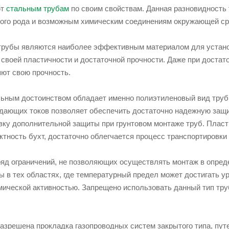
ют
стальным трубам
по своим свойствам. Данная разновидность 
ого рода и возможным химическим соединениям окружающей с
рубы являются наиболее эффективным материалом для установ
 своей пластичности и достаточной прочности. Даже при достат
яют свою прочность.
ьным достоинством обладает именно полиэтиленовый вид труб.
ающих токов позволяет обеспечить достаточно надежную защит
ку дополнительной защиты при грунтовом монтаже труб. Пластик
ктность бухт, достаточно облегчается процесс транспортировки 
ряд ограничений, не позволяющих осуществлять монтаж в опред
 в тех областях, где температурный предел может достигать уро
ической активностью. Запрещено использовать данный тип труб
разрешена прокладка газопроводных систем закрытого типа, пут