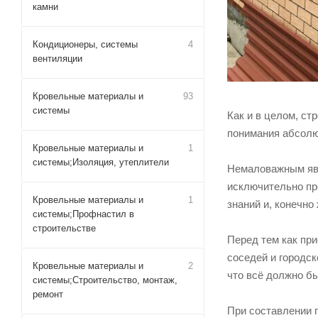
камни
Кондиционеры, системы
4
вентиляции
Кровельные материалы и
93
системы
Как и в целом, ст
понимания абсолю
Кровельные материалы и
1
системы;Изоляция, утеплители
Немаловажным явл
исключительно про
Кровельные материалы и
1
знаний и, конечно 
системы;Профнастил в
строительстве
Перед тем как пр
соседей и городск
Кровельные материалы и
2
что всё должно б
системы;Строительство, монтаж,
ремонт
При составлении 