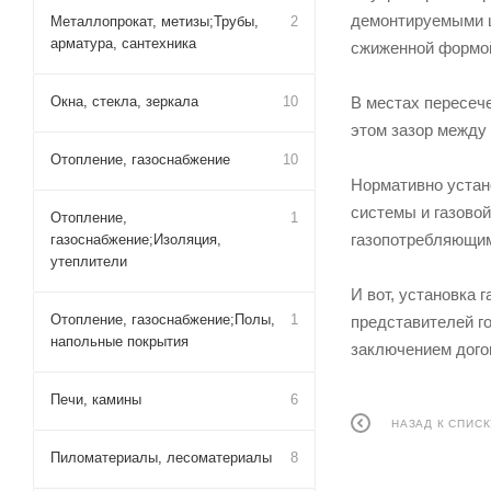
демонтируемыми щ
Металлопрокат, метизы;Трубы,
2
арматура, сантехника
сжиженной формой
В местах пересеч
Окна, стекла, зеркала
10
этом зазор между 
Отопление, газоснабжение
10
Нормативно устано
системы и газово
Отопление,
1
газопотребляющим
газоснабжение;Изоляция,
утеплители
И вот, установка 
Отопление, газоснабжение;Полы,
1
представителей г
напольные покрытия
заключением дого
Печи, камины
6
НАЗАД К СПИСК
Пиломатериалы, лесоматериалы
8