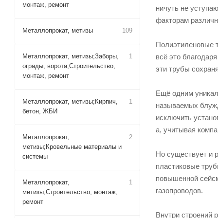
монтаж, ремонт
ничуть не уступа
факторам различн
Металлопрокат, метизы
109
Полиэтиленовые т
всё это благодаря
Металлопрокат, метизы;Заборы,
1
ограды, ворота;Строительство,
эти трубы сохран
монтаж, ремонт
Ещё одним уникал
Металлопрокат, метизы;Кирпич,
1
называемых блужд
бетон, ЖБИ
исключить установ
а, учитывая компа
Металлопрокат,
2
метизы;Кровельные материалы и
Но существует и 
системы
пластиковые трубы
повышенной сейсм
Металлопрокат,
1
газопроводов.
метизы;Строительство, монтаж,
ремонт
Внутри строений 