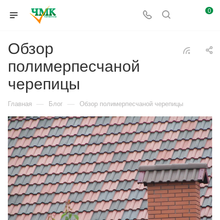
0
Обзор
полимерпесчаной
черепицы
—
—
Главная
Блог
Обзор полимерпесчаной черепицы