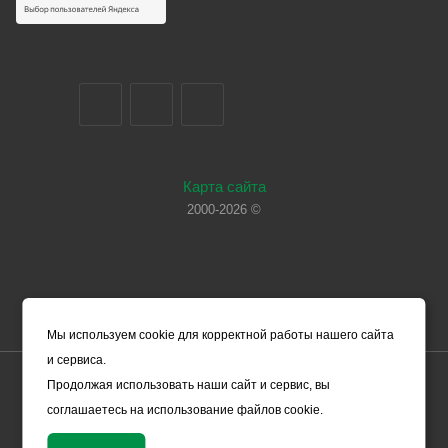
Карта сайта
2000-2026 ©
Мы используем cookie для корректной работы нашего сайта
и сервиса.
Цены, указанные на сайте, носят справочный характер и не
Продолжая использовать наши сайт и сервис, вы
являются офертой (в соответствии со ст. 435 ГК РФ). Они могут
соглашаетесь на использование файлов cookie.
изменяться в зависимости от рыночной ситуации и не влекут за
собой обязательств ООО «ЧЕРМЕТ.КОМ» по заключению