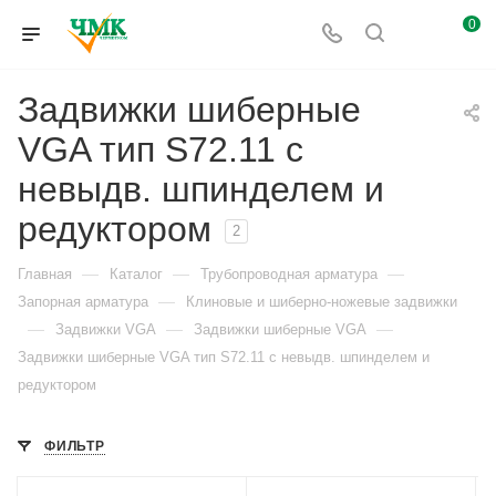
0
Задвижки шиберные
VGA тип S72.11 с
невыдв. шпинделем и
редуктором
2
—
—
—
Главная
Каталог
Трубопроводная арматура
—
Запорная арматура
Клиновые и шиберно-ножевые задвижки
—
—
—
Задвижки VGA
Задвижки шиберные VGA
Задвижки шиберные VGA тип S72.11 с невыдв. шпинделем и
редуктором
ФИЛЬТР