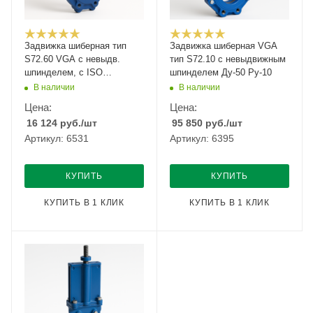
Задвижка шиберная тип
Задвижка шиберная VGA
S72.60 VGA с невыдв.
тип S72.10 с невыдвижным
шпинделем, с ISO
шпинделем Ду-50 Ру-10
фланцем Ду-500 Ру-6
В наличии
В наличии
Цена:
Цена:
16 124
руб.
/шт
95 850
руб.
/шт
Артикул: 6531
Артикул: 6395
КУПИТЬ
КУПИТЬ
КУПИТЬ В 1 КЛИК
КУПИТЬ В 1 КЛИК