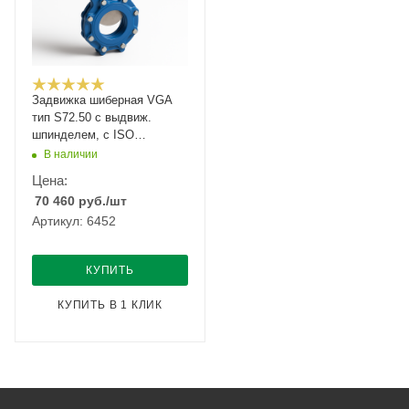
Задвижка шиберная VGA
тип S72.50 с выдвиж.
шпинделем, с ISO
фланцем Ду-300 Ру-10
В наличии
Цена:
70 460
руб.
/шт
Артикул: 6452
КУПИТЬ
КУПИТЬ В 1 КЛИК