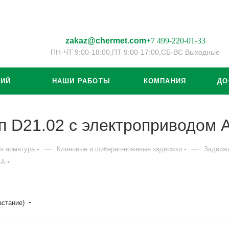
zakaz@chermet.com
+7 499-220-01-33
ПН-ЧТ 9:00-18:00,
ПТ 9:00-17:00,
СБ-ВС Выходные
ЦИЙ
НАШИ РАБОТЫ
КОМПАНИЯ
ДО
п D21.02 с электроприводом
—
—
я арматура
Клиновые и шиберно-ножевые задвижки
Задвиж
MA
астание)