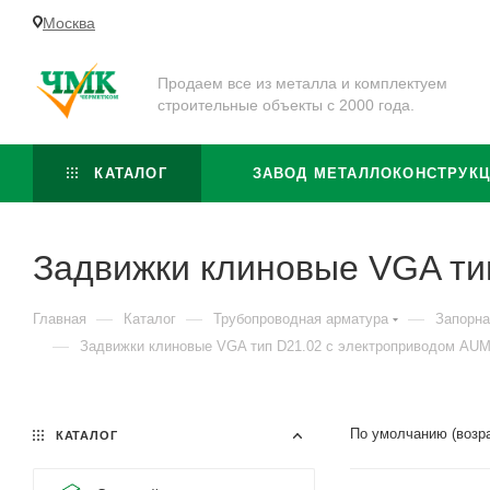
Москва
Продаем все из металла и комплектуем
строительные объекты с 2000 года.
КАТАЛОГ
ЗАВОД МЕТАЛЛОКОНСТРУК
Задвижки клиновые VGA ти
—
—
—
Главная
Каталог
Трубопроводная арматура
Запорна
—
Задвижки клиновые VGA тип D21.02 с электроприводом AU
По умолчанию (возр
КАТАЛОГ