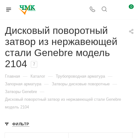
0
Дисковый поворотный
затвор из нержавеющей
стали Genebre модель
2104
7
—
—
—
Главная
Каталог
Трубопроводная арматура
—
—
Запорная арматура
Затворы дисковые поворотные
—
Затворы Genebre
Дисковый поворотный затвор из нержавеющей стали Genebre
модель 2104
ФИЛЬТР