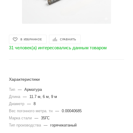
В ИЗБРАННОЕ
СРАВНИТЬ
31 человек(а) интересовались данным товаром
Характеристики
Тип
—
Арматура
Длина
—
11.7 м, 6 м, 9 м
Диаметр
—
8
Вес погонного метра. тн
—
0.00040685
Марка стали
—
35ГС
Тип производства
—
горячекатаный