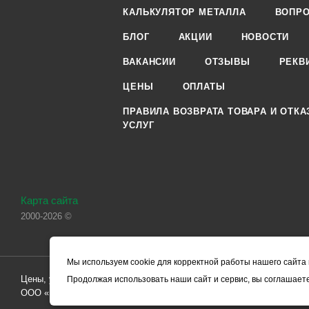
КАЛЬКУЛЯТОР МЕТАЛЛА
ВОПРО
БЛОГ
АКЦИИ
НОВОСТИ
ВАКАНСИИ
ОТЗЫВЫ
РЕКВ
ЦЕНЫ
ОПЛАТЫ
ПРАВИЛА ВОЗВРАТА ТОВАРА И ОТКА
УСЛУГ
Карта сайта
2000-2026 ©
Мы используем cookie для корректной работы нашего сайта 
Цены, указанные на сайте, носят справочный характер и не являютс
Продолжая использовать наши сайт и сервис, вы соглашаете
ООО «ЧЕРМЕТ.КОМ» по заключению Договора. Окончательная стоим