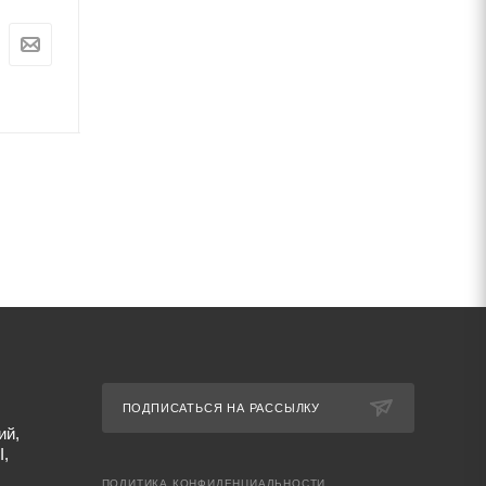
Цена:
Цена:
0
руб.
0
руб.
Артикул: 67458
Артикул: 67443
ПОДПИСАТЬСЯ НА РАССЫЛКУ
ий,
I,
ПОЛИТИКА КОНФИДЕНЦИАЛЬНОСТИ