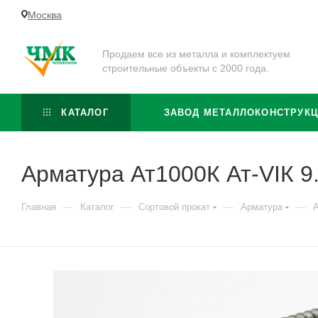
Москва
Продаем все из металла и комплектуем
строительные объекты с 2000 года.
КАТАЛОГ
ЗАВОД МЕТАЛЛОКОНСТРУК
Арматура Ат1000К Ат-VIК 9
—
—
—
—
Главная
Каталог
Сортовой прокат
Арматура
А