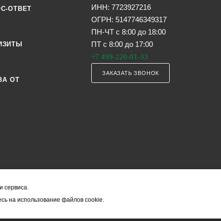
ИНН: 7723927216
С-ОТВЕТ
ОГРН: 5147746349317
ПН-ЧТ с 8:00 до 18:00
ПТ с 8:00 до 17:00
ИЗИТЫ
+7 499-220-01-33
ЗАКАЗАТЬ ЗВОНОК
ЗА ОТ
и сервиса.
я офертой (в соответствии со ст. 435 ГК РФ). Они могут изменяться в з
сь на использование файлов cookie.
ость товара формируется менеджером и уточняется вместе со срокам