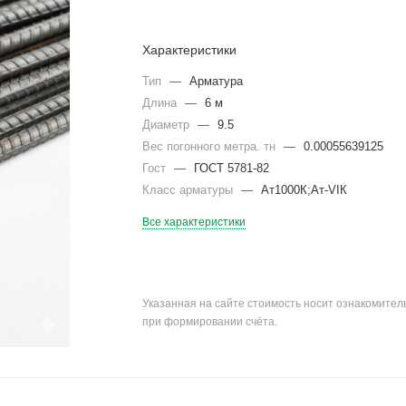
Характеристики
Тип
—
Арматура
Длина
—
6 м
Диаметр
—
9.5
Вес погонного метра. тн
—
0.00055639125
Гост
—
ГОСТ 5781-82
Класс арматуры
—
Ат1000К;Ат-VIК
Все характеристики
Указанная на сайте стоимость носит ознакомите
при формировании счёта.