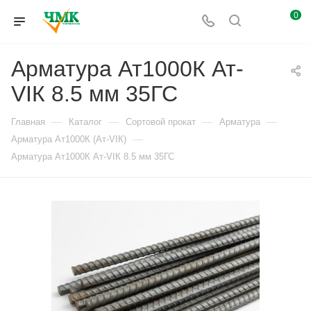
0
Арматура Ат1000К Ат-
VIК 8.5 мм 35ГС
—
—
—
—
Главная
Каталог
Сортовой прокат
Арматура
—
Арматура Ат1000К (Ат-VIК)
Арматура Ат1000К Ат-VIК 8.5 мм 35ГС