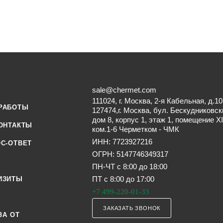
sale@chermet.com
111024, г. Москва, 2-я Кабельная, д.10
РАБОТЫ
127474,г. Москва, бул. Бескудниковск
дом 8, корпус 1, этаж 1, помещение XI
ОНТАКТЫ
ком.1-6 Черметком - ЧМК
ИНН: 7723927216
С-ОТВЕТ
ОГРН: 5147746349317
ПН-ЧТ с 8:00 до 18:00
ПТ с 8:00 до 17:00
ИЗИТЫ
+7 499-220-01-33
ЗАКАЗАТЬ ЗВОНОК
ЗА ОТ