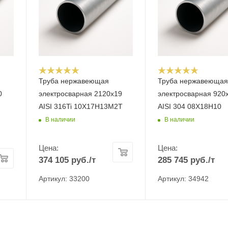
Труба нержавеющая
Труба нержавеюща
0
электросварная 2120х19
электросварная 920
AISI 316Ti 10Х17Н13М2Т
AISI 304 08Х18Н10
В наличии
В наличии
Цена:
Цена:
374 105
руб.
/т
285 745
руб.
/т
Артикул: 33200
Артикул: 34942