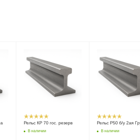
па
Рельс КР 70 гос. резерв
Рельс Р50 б/у 2ая Г
В наличии
В наличии