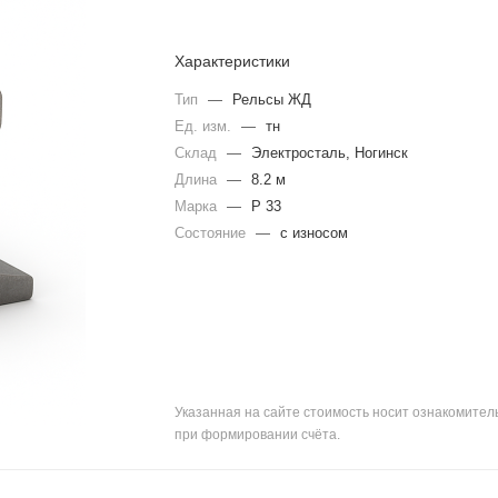
Характеристики
Тип
—
Рельсы ЖД
Ед. изм.
—
тн
Склад
—
Электросталь, Ногинск
Длина
—
8.2 м
Марка
—
Р 33
Состояние
—
с износом
Указанная на сайте стоимость носит ознакомите
при формировании счёта.