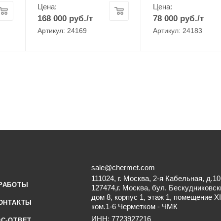
Цена:
Цена:
168 000
руб.
/т
78 000
руб.
/т
Артикул: 24169
Артикул: 24183
sale@chermet.com
111024, г. Москва, 2-я Кабельная, д.10
РАБОТЫ
127474,г. Москва, бул. Бескудниковск
дом 8, корпус 1, этаж 1, помещение XI
ОНТАКТЫ
ком.1-6 Черметком - ЧМК
ИНН: 7723927216
С-ОТВЕТ