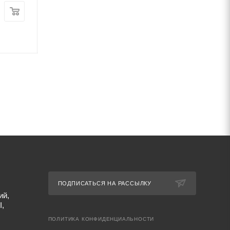
Цена:
Цена:
133 000
руб.
/т
78 000
руб.
/т
Артикул: 24172
Артикул: 24184
ПОДПИСАТЬСЯ НА РАССЫЛКУ
ий,
I,
ПОЛИТИКА КОНФИДЕНЦИАЛЬНОСТИ